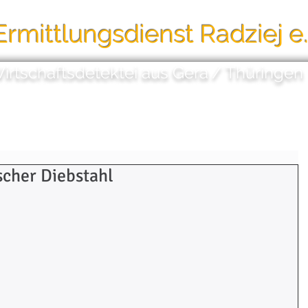
Ermittlungsdienst
Radziej e
Wirtschaftsdetektei aus Gera
/
Thüringen
e
Dienstleistungen
Videoüberwachung
scher Diebstahl