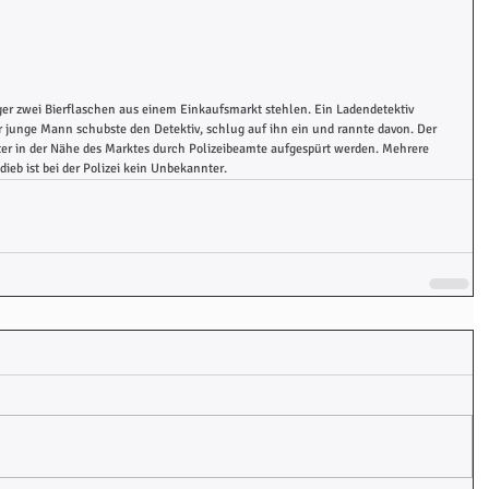
ger zwei Bierflaschen aus einem Einkaufsmarkt stehlen. Ein Ladendetektiv 
r junge Mann schubste den Detektiv, schlug auf ihn ein und rannte davon. Der 
ter in der Nähe des Marktes durch Polizeibeamte aufgespürt werden. Mehrere 
ieb ist bei der Polizei kein Unbekannter.