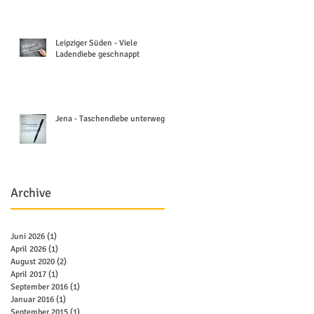
Leipziger Süden - Viele
Ladendiebe geschnappt
Jena - Taschendiebe unterwegs
Archive
Juni 2026
(1)
1 Beitrag
April 2026
(1)
1 Beitrag
August 2020
(2)
2 Beiträge
April 2017
(1)
1 Beitrag
September 2016
(1)
1 Beitrag
Januar 2016
(1)
1 Beitrag
September 2015
(1)
1 Beitrag