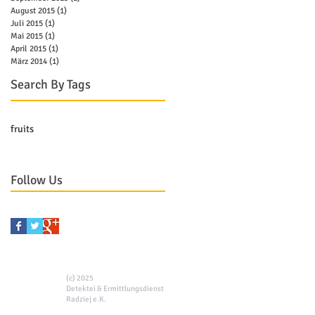
August 2015
(1)
1 Beitrag
Juli 2015
(1)
1 Beitrag
Mai 2015
(1)
1 Beitrag
April 2015
(1)
1 Beitrag
März 2014
(1)
1 Beitrag
Search By Tags
fruits
Follow Us
(c) 2025
Detektei & Ermittlungsdienst
Radziej e.K.