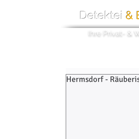
Detektei
& 
Ihre Privat- & 
Home
Unsere Detektiv
Hermsdorf - Räuberi