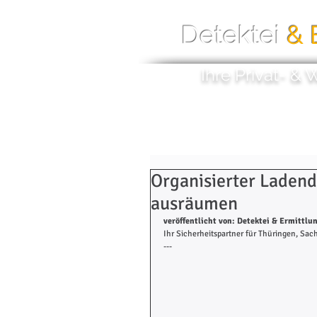
Detektei
& 
Ihre Privat- & 
Home
Unsere Detektiv
Organisierter Ladend
ausräumen
veröffentlicht von: Detektei & Ermittlun
Ihr Sicherheitspartner für Thüringen, Sa
---