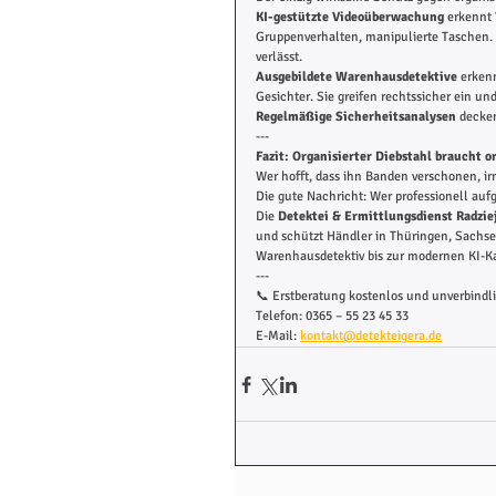
KI-gestützte Videoüberwachung
 erkennt
Gruppenverhalten, manipulierte Taschen.
verlässt.
Ausgebildete Warenhausdetektive 
erken
Gesichter. Sie greifen rechtssicher ein u
Regelmäßige Sicherheitsanalysen
 decke
---
Fazit: Organisierter Diebstahl braucht 
Wer hofft, dass ihn Banden verschonen, ir
Die gute Nachricht: Wer professionell aufge
Die 
Detektei & Ermittlungsdienst Radziej
und schützt Händler in Thüringen, Sachs
Warenhausdetektiv bis zur modernen KI-
---
📞 Erstberatung kostenlos und unverbindl
Telefon: 0365 – 55 23 45 33
E-Mail: 
kontakt@detekteigera.de