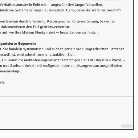
 Verhaltensmuster in Echtzeit — ungewöhnlich langes Verweilen, 
 Moderne Systeme schlagen automatisch Alarm, bevor die Ware das Geschäft 
nen Banden durch Erfahrung: Körpersprache, Rollenverteilung, bekannte 
nd dokumentieren den Fall gerichtsverwertbar.
n auf, wo Ihre blinden Flecken sind — bevor Banden sie finden.
organisierte Gegenwehr
rt. Sie handeln systematisch und suchen gezielt nach ungeschützten Betrieben. 
stellt ist, wird schnell zum unattraktiven Ziel.
 e.K.
 kennt die Methoden organisierter Tätergruppen aus der täglichen Praxis — 
en und Sachsen-Anhalt mit maßgeschneiderten Lösungen: vom ausgebildeten 
Kameraanlage.
ich.