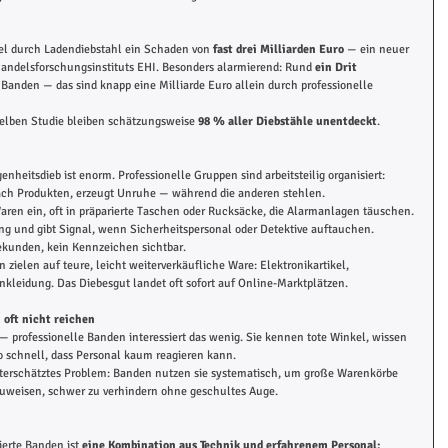
l durch Ladendiebstahl ein Schaden von 
fast drei Milliarden Euro
 — ein neuer 
 Handelsforschungsinstituts EHI. Besonders alarmierend: Rund 
ein Drit
r Banden — das sind knapp eine Milliarde Euro allein durch professionelle 
rselben Studie bleiben schätzungsweise 
98 % aller Diebstähle unentdeckt
.
heitsdieb ist enorm. Professionelle Gruppen sind arbeitsteilig organisiert:
 nach Produkten, erzeugt Unruhe — während die anderen stehlen.
aren ein, oft in präparierte Taschen oder Rucksäcke, die Alarmanlagen täuschen.
ng und gibt Signal, wenn Sicherheitspersonal oder Detektive auftauchen.
ekunden, kein Kennzeichen sichtbar.
 zielen auf teure, leicht weiterverkäufliche Ware: Elektronikartikel, 
kleidung. Das Diebesgut landet oft sofort auf Online-Marktplätzen.
ft nicht reichen
 professionelle Banden interessiert das wenig. Sie kennen tote Winkel, wissen 
schnell, dass Personal kaum reagieren kann.
terschätztes Problem: Banden nutzen sie systematisch, um große Warenkörbe 
uweisen, schwer zu verhindern ohne geschultes Auge.
erte Banden ist 
eine Kombination aus Technik und erfahrenem Personal: