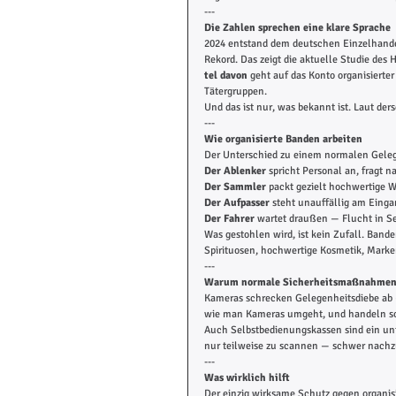
---
Die Zahlen sprechen eine klare Sprache
2024 entstand dem deutschen Einzelhande
Rekord. Das zeigt die aktuelle Studie des
tel davon
 geht auf das Konto organisierte
Tätergruppen.
Und das ist nur, was bekannt ist. Laut de
---
Wie organisierte Banden arbeiten
Der Unterschied zu einem normalen Gelegen
Der Ablenker
 spricht Personal an, fragt
Der Sammler
 packt gezielt hochwertige W
Der Aufpasser
 steht unauffällig am Einga
Der Fahrer
 wartet draußen — Flucht in S
Was gestohlen wird, ist kein Zufall. Banden
Spirituosen, hochwertige Kosmetik, Marken
---
Warum normale Sicherheitsmaßnahmen o
Kameras schrecken Gelegenheitsdiebe ab —
wie man Kameras umgeht, und handeln so 
Auch Selbstbedienungskassen sind ein un
nur teilweise zu scannen — schwer nachz
---
Was wirklich hilft
Der einzig wirksame Schutz gegen organisi