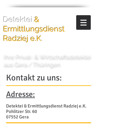
Detektei
&
Ermittlungsdienst
Radziej e.K
.
Ihre Privat- & Wirtschaftsdetektei
aus Gera
/
Thüringen
Kontakt
zu uns:
Adresse:
Detektei & Ermittlungsdienst Radziej e.K.
Pohlitzer Str. 60
07552 Gera