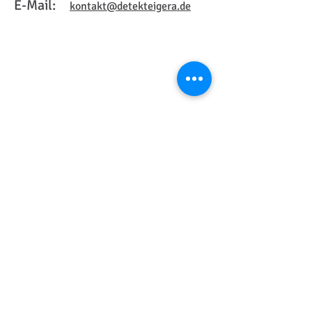
E-Mail:
kontakt@detekteigera.de
Wir freuen uns auf Ihren Anruf.
Sie erreichen uns unter Tel.: 0365 -
55 23 45 33
(c) 2025
Impressum
Detektei &
Ermittlungsdienst