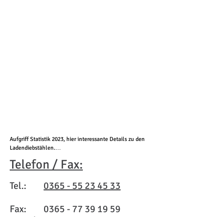
Aufgriff Statistik 2023, hier interessante Details zu den 
Ladendiebstählen.

Telefon / Fax:
- 1038 Ladendiebe wurden durch uns gestellt

- knapp 1000 Strafanzeigen wurden erstellt

Tel.:
0365 - 55 23 45 33
- Die Aufgriffstärksten Monate waren der Januar (113), 
Fax:
0365 - 77 39 19 59
der Mai(111) und der Juni(110)