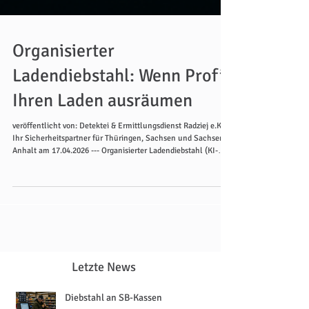
Organisierter
Ladendiebstahl: Wenn Profis
Ihren Laden ausräumen
veröffentlicht von: Detektei & Ermittlungsdienst Radziej e.K.
Ihr Sicherheitspartner für Thüringen, Sachsen und Sachsen-
Anhalt am 17.04.2026 --- Organisierter Ladendiebstahl (KI-
generiert) Sie kommen zu zweit, zu dritt, manchmal zu fünft.
Sie haben klare Rollen, kennen die Schwachstellen Ihres
Geschäfts — und sind in wenigen Minuten wieder weg. Mit
Ihrer Ware. Organisierter Ladendiebstahl ist kein
Randphänomen mehr. Er ist ein Milliardengeschäft. --- Die
Zahlen sprechen eine
Letzte News