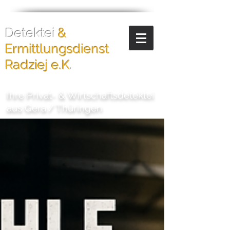
Detektei
&
Ermittlungsdienst
Radziej e.K
.
Ihre Privat- & Wirtschaftsdetektei
aus Gera
/
Thüringen